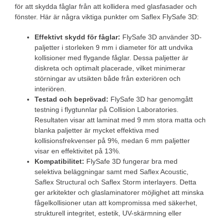
för att skydda fåglar från att kollidera med glasfasader och
fönster. Här är några viktiga punkter om Saflex FlySafe 3D:
Effektivt skydd för fåglar:
FlySafe 3D använder 3D-
paljetter i storleken 9 mm i diameter för att undvika
kollisioner med flygande fåglar. Dessa paljetter är
diskreta och optimalt placerade, vilket minimerar
störningar av utsikten både från exteriören och
interiören.
Testad och beprövad:
FlySafe 3D har genomgått
testning i flygtunnlar på Collision Laboratories.
Resultaten visar att laminat med 9 mm stora matta och
blanka paljetter är mycket effektiva med
kollisionsfrekvenser på 9%, medan 6 mm paljetter
visar en effektivitet på 13%.
Kompatibilitet:
FlySafe 3D fungerar bra med
selektiva beläggningar samt med Saflex Acoustic,
Saflex Structural och Saflex Storm interlayers. Detta
ger arkitekter och glaslaminatorer möjlighet att minska
fågelkollisioner utan att kompromissa med säkerhet,
strukturell integritet, estetik, UV-skärmning eller