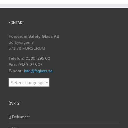
KONTAKT
Forserum Safety Glass AB
Sörbyvägen 9
571 78 FORSERUM
Telefon:
0380-295 00
Fax:
0380-295 05
E-post:
info@fsglass.se
ÖVRIGT
Dokument