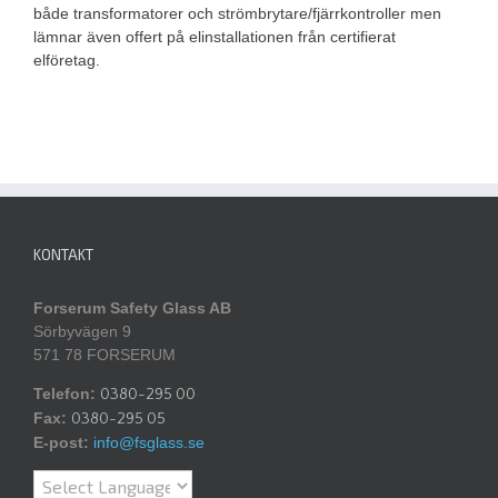
både transformatorer och strömbrytare/fjärrkontroller men
lämnar även offert på elinstallationen från certifierat
elföretag.
KONTAKT
Forserum Safety Glass AB
Sörbyvägen 9
571 78 FORSERUM
Telefon:
0380-295 00
Fax:
0380-295 05
E-post:
info@fsglass.se