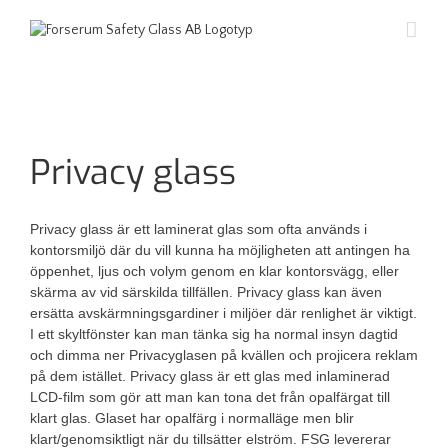
Privacy glass
Privacy glass är ett laminerat glas som ofta används i
kontorsmiljö där du vill kunna ha möjligheten att antingen ha
öppenhet, ljus och volym genom en klar kontorsvägg, eller
skärma av vid särskilda tillfällen. Privacy glass kan även
ersätta avskärmningsgardiner i miljöer där renlighet är viktigt.
I ett skyltfönster kan man tänka sig ha normal insyn dagtid
och dimma ner Privacyglasen på kvällen och projicera reklam
på dem istället. Privacy glass är ett glas med inlaminerad
LCD-film som gör att man kan tona det från opalfärgat till
klart glas. Glaset har opalfärg i normalläge men blir
klart/genomsiktligt när du tillsätter elström. FSG levererar