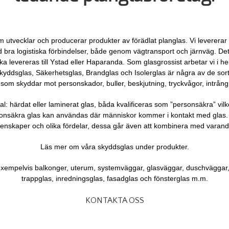
om utvecklar och producerar produkter av förädlat planglas. Vi levererar
 bra logistiska förbindelser, både genom vägtransport och järnväg. Dett
a levereras till Ystad eller Haparanda. Som glasgrossist arbetar vi i hel
 Skyddsglas, Säkerhetsglas, Brandglas och Isolerglas är några av de sor
som skyddar mot personskador, buller, beskjutning, tryckvågor, intrång 
 val: härdat eller laminerat glas, båda kvalificeras som ”personsäkra” v
onsäkra glas kan användas där människor kommer i kontakt med glas. H
enskaper och olika fördelar, dessa går även att kombinera med varand
Läs mer om våra skyddsglas under produkter.
ll exempelvis balkonger, uterum, systemväggar, glasväggar, duschväggar,
trappglas, inredningsglas, fasadglas och fönsterglas m.m.
KONTAKTA OSS