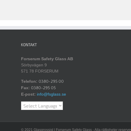
KONTAKT
Forserum Safety Glass AB
Sörbyvägen 9
571 78 FORSERUM
Telefon:
0380-295 00
Fax:
0380-295 05
E-post:
info@fsglass.se
© 2021 Glasgrossist | Forserum Safety Glass - Alla rättigheter reserve