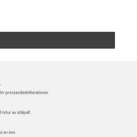
r
ler prestandadeklarationer.
retur av stålpall.
vi av oss.