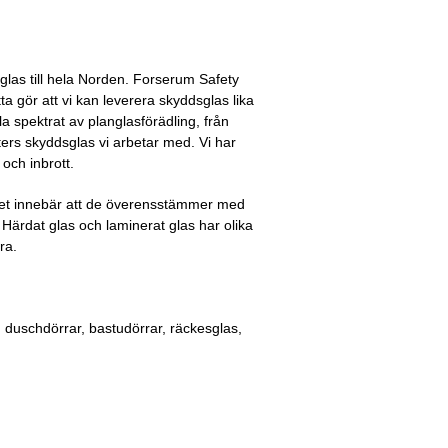
 glas till hela Norden. Forserum Safety
a gör att vi kan leverera skyddsglas lika
a spektrat av planglasförädling, från
ters skyddsglas vi arbetar med. Vi har
och inbrott.
ilket innebär att de överensstämmer med
ärdat glas och laminerat glas har olika
ra.
 duschdörrar, bastudörrar, räckesglas,